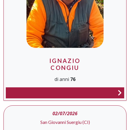
IGNAZIO
CONGIU
di anni
76
02/07/2026
San Giovanni Suergiu (CI)