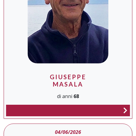
GIUSEPPE
MASALA
di anni
68
04/06/2026