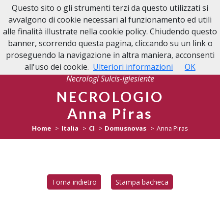
Questo sito o gli strumenti terzi da questo utilizzati si
NECROLOGI
avvalgono di cookie necessari al funzionamento ed utili
SULCIS-IGLESIENTE
alle finalità illustrate nella cookie policy. Chiudendo questo
banner, scorrendo questa pagina, cliccando su un link o
proseguendo la navigazione in altra maniera, acconsenti
all'uso dei cookie.
Ulteriori informazioni
OK
Necrologi Sulcis-Iglesiente
NECROLOGIO
Anna Piras
Home
Italia
CI
Domusnovas
Anna Piras
Torna indietro
Stampa bacheca