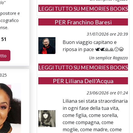
lo"
LEGGI TUTTO SU MEMORIES BOOKS
positore e
scografico
PER
Franchino Baresi
ense.
31/07/2026 ore 20:39
i
51
Buon viaggio capitano e
riposa in pace 🕊️🕊️🙏🙏😔😭
utto
Un semplice Ragazzo
LEGGI TUTTO SU MEMORIES BOOKS
2025
PER
Liliana Dell'Acqua
23/06/2026 ore 01:24
Liliana sei stata straordinaria
in ogni fase della tua vita,
come figlia, come sorella,
come compagna, come
moglie, come madre, come