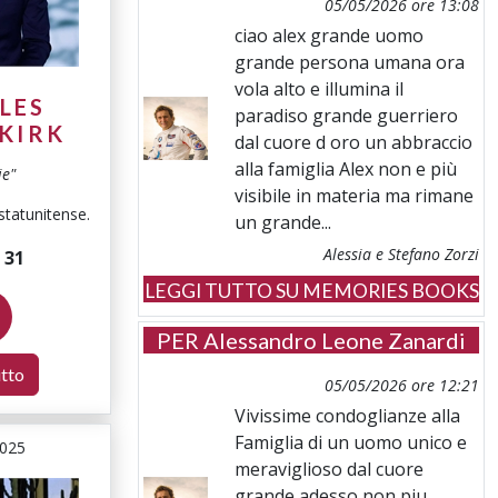
05/05/2026 ore 13:08
ciao alex grande uomo
grande persona umana ora
vola alto e illumina il
LES
paradiso grande guerriero
 KIRK
dal cuore d oro un abbraccio
alla famiglia Alex non e più
ie"
visibile in materia ma rimane
 statunitense.
un grande...
Alessia e Stefano Zorzi
i
31
LEGGI TUTTO SU MEMORIES BOOKS
PER
Alessandro Leone Zanardi
utto
05/05/2026 ore 12:21
Vivissime condoglianze alla
Famiglia di un uomo unico e
2025
meraviglioso dal cuore
grande adesso non piu