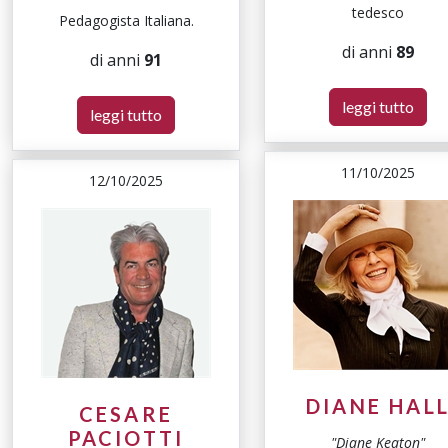
tedesco
Pedagogista Italiana.
di anni
89
di anni
91
leggi tutto
leggi tutto
11/10/2025
12/10/2025
DIANE HAL
CESARE
PACIOTTI
"Diane Keaton"