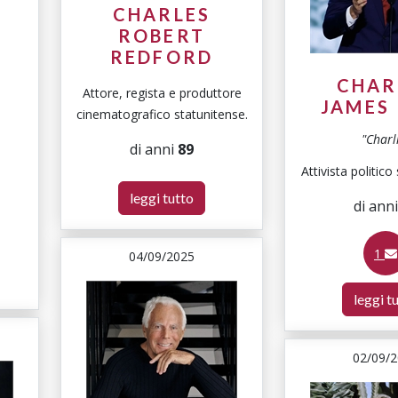
CHARLES
ROBERT
REDFORD
E
CHAR
Attore, regista e produttore
JAMES
cinematografico statunitense.
"Charl
di anni
89
Attivista politico
leggi tutto
di ann
1
04/09/2025
leggi t
02/09/