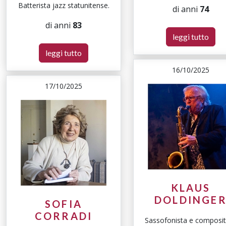
Batterista jazz statunitense.
di anni
74
di anni
83
leggi tutto
leggi tutto
16/10/2025
17/10/2025
KLAUS
DOLDINGE
SOFIA
CORRADI
Sassofonista e composi