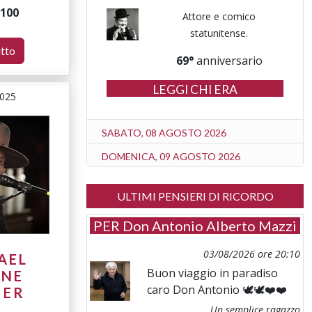
100
Attore e comico
statunitense.
utto
69°
anniversario
LEGGI CHI ERA
2025
SABATO, 08 AGOSTO 2026
DOMENICA, 09 AGOSTO 2026
ULTIMI PENSIERI DI RICORDO
PER
Don Antonio Alberto Mazzi
03/08/2026 ore 20:10
AEL
Buon viaggio in paradiso
ENE
caro Don Antonio 🕊️🕊️❤️❤️
HER
Un semplice ragazzo