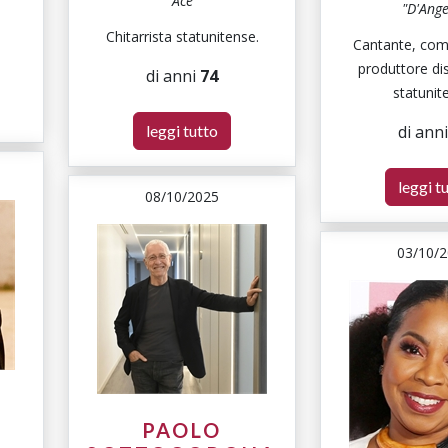
"Ace"
"D'Ange
Chitarrista statunitense.
Cantante, com
produttore di
di anni
74
statunit
leggi tutto
di ann
leggi t
08/10/2025
03/10/
L
PAOLO