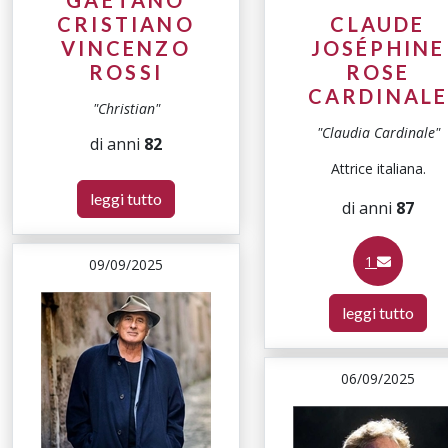
GAETANO
CRISTIANO
CLAUDE
VINCENZO
JOSÉPHINE
ROSSI
ROSE
CARDINAL
"Christian"
"Claudia Cardinale"
di anni
82
Attrice italiana.
leggi tutto
di anni
87
1
09/09/2025
leggi tutto
06/09/2025