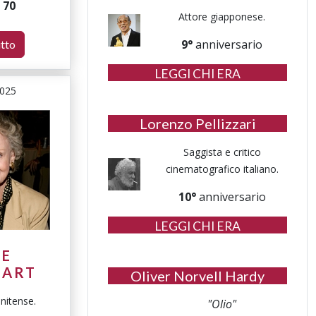
i
70
Attore giapponese.
9°
anniversario
utto
LEGGI CHI ERA
2025
Lorenzo Pellizzari
Saggista e critico
cinematografico italiano.
10°
anniversario
LEGGI CHI ERA
NE
HART
Oliver Norvell Hardy
unitense.
"Olio"