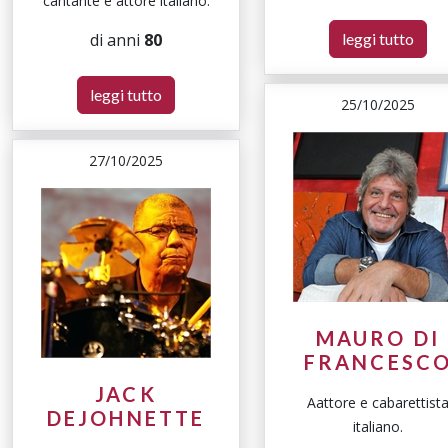
cantante e attore italiano.
di anni
80
leggi tutto
leggi tutto
25/10/2025
27/10/2025
MAURO DI
FRANCESC
JACK
Aattore e cabarettist
DEJOHNETTE
italiano.