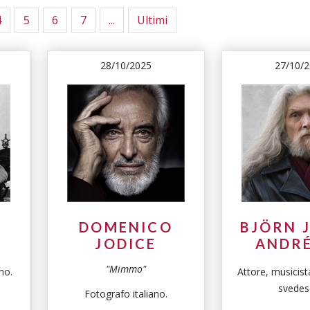
4
5
6
7
...
Ultimi
28/10/2025
27/10/
DOMENICO
BJÖRN 
JODICE
ANDR
"Mimmo"
no.
Attore, musicist
svedes
Fotografo italiano.