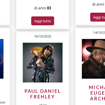
di anni
di anni
83
leggi t
leggi tutto
14/10/
16/10/2025
MICH
PAUL DANIEL
R
EUG
FREHLEY
ARC
tore