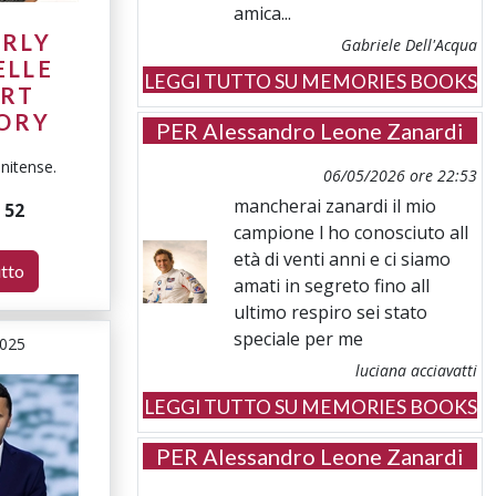
amica...
ERLY
Gabriele Dell'Acqua
ELLE
LEGGI TUTTO SU MEMORIES BOOKS
ERT
ORY
PER
Alessandro Leone Zanardi
unitense.
06/05/2026 ore 22:53
mancherai zanardi il mio
i
52
campione l ho conosciuto all
età di venti anni e ci siamo
utto
amati in segreto fino all
ultimo respiro sei stato
speciale per me
2025
luciana acciavatti
LEGGI TUTTO SU MEMORIES BOOKS
PER
Alessandro Leone Zanardi