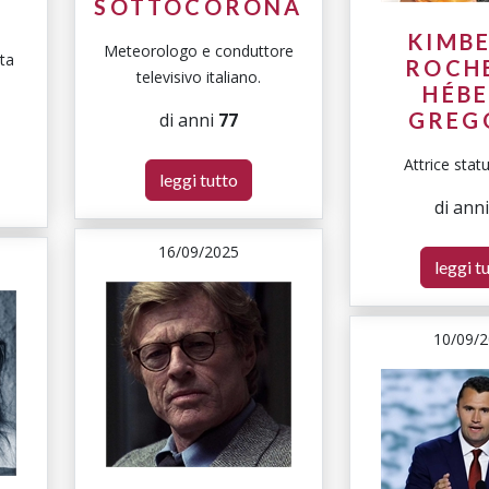
SOTTOCORONA
KIMB
Meteorologo e conduttore
ta
ROCH
televisivo italiano.
HÉB
GREG
di anni
77
Attrice stat
leggi tutto
di ann
16/09/2025
leggi t
10/09/