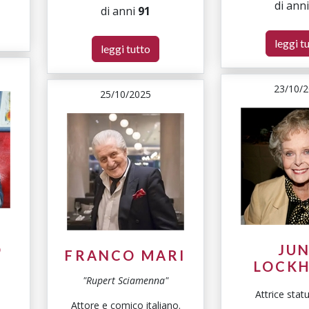
di ann
di anni
91
leggi t
leggi tutto
23/10/
25/10/2025
O
JU
FRANCO MARI
LOCK
a
"Rupert Sciamenna"
Attrice stat
Attore e comico italiano.